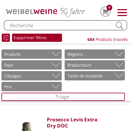
0
Supprimer filtres
684
Produits trouvés
Produits
Régions
Pays
Producteurs
Cépages
Taille de bouteille
Prix
Triage
Prosecco Levis Extra
Dry DOC