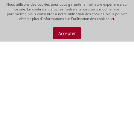
Nous utilisons des cookies pour vous garantir la meilleure expérience sur
ce site. En continuant à utiliser notre site web sans modifier vos
paramètres, vous consentez à notre utilisation des cookies. Vous pouvez
obtenir plus d'informations sur l'utilisation des cookies
ici
.
Vino Nobile di
Montepulciano DOCG
Accepter
2021
Le Vino Nobile possède une intense
robe pourpre aux légers reflets
grenat. Son bouquet très fruité
développe des arômes de baies
rouges, de cassis, de cerises et de
légères notes de café et d'épices. Un
vin juteux et robuste, d'une grande...
CHF 69.00
Vin rouge | 150 cl