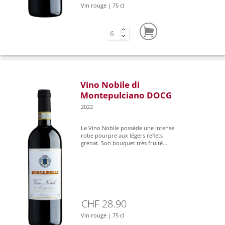
Vin rouge | 75 cl
Vino Nobile di
Montepulciano DOCG
2022
Le Vino Nobile possède une intense
robe pourpre aux légers reflets
grenat. Son bouquet très fruité...
CHF 28.90
Vin rouge | 75 cl