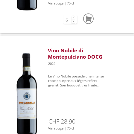
Vin rouge | 75 cl
Vino Nobile di
Montepulciano DOCG
2022
Le Vino Nobile possède une intense
robe pourpre aux légers reflets
grenat. Son bouquet très fruité...
CHF 28.90
Vin rouge | 75 cl