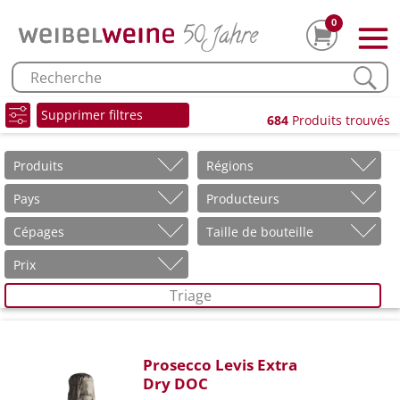
0
Supprimer filtres
684
Produits trouvés
Produits
Régions
Pays
Producteurs
Cépages
Taille de bouteille
Prix
Triage
Prosecco Levis Extra
Dry DOC