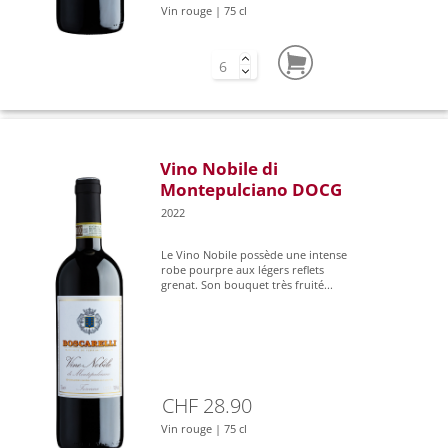
Vin rouge | 75 cl
Vino Nobile di
Montepulciano DOCG
2022
Le Vino Nobile possède une intense
robe pourpre aux légers reflets
grenat. Son bouquet très fruité...
CHF 28.90
Vin rouge | 75 cl