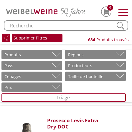
0
Supprimer filtres
684
Produits trouvés
Produits
Régions
Pays
Producteurs
Cépages
Taille de bouteille
Prix
Triage
Prosecco Levis Extra
Dry DOC