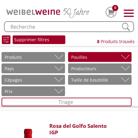
0
Supprimer filtres
8
Produits trouvés
Produits
Pouilles
Pays
Producteurs
Cépages
Taille de bouteille
Prix
Triage
Rosa del Golfo Salento
IGP