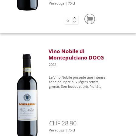
Vin rouge | 75 cl
Vino Nobile di
Montepulciano DOCG
2022
Le Vino Nobile possède une intense
robe pourpre aux légers reflets
grenat. Son bouquet très fruité...
CHF 28.90
Vin rouge | 75 cl