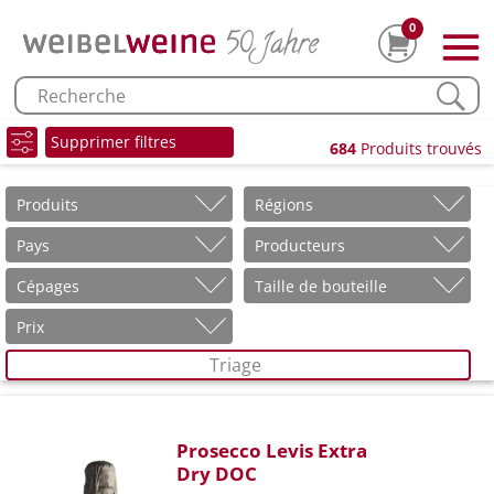
0
Supprimer filtres
684
Produits trouvés
Produits
Régions
Pays
Producteurs
Cépages
Taille de bouteille
Prix
Triage
Prosecco Levis Extra
Dry DOC