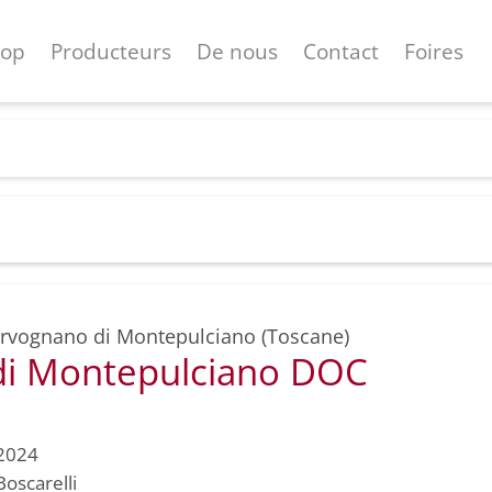
hop
Producteurs
De nous
Contact
Foires
rvognano di Montepulciano (Toscane)
di Montepulciano DOC
2024
Boscarelli