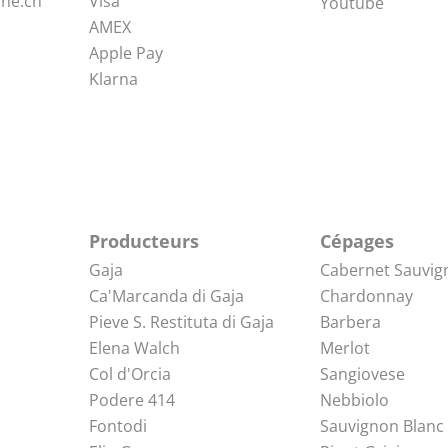
ne.ch
Visa
Youtube
AMEX
Apple Pay
Klarna
Producteurs
Cépages
Gaja
Cabernet Sauvig
Ca'Marcanda di Gaja
Chardonnay
Pieve S. Restituta di Gaja
Barbera
Elena Walch
Merlot
Col d'Orcia
Sangiovese
Podere 414
Nebbiolo
Fontodi
Sauvignon Blanc