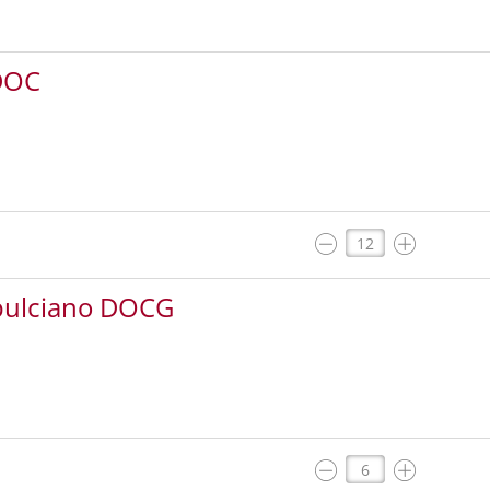
 DOC
epulciano DOCG