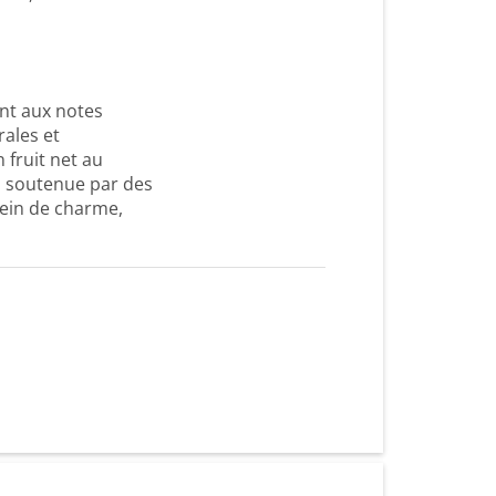
ant aux notes
rales et
 fruit net au
e, soutenue par des
lein de charme,