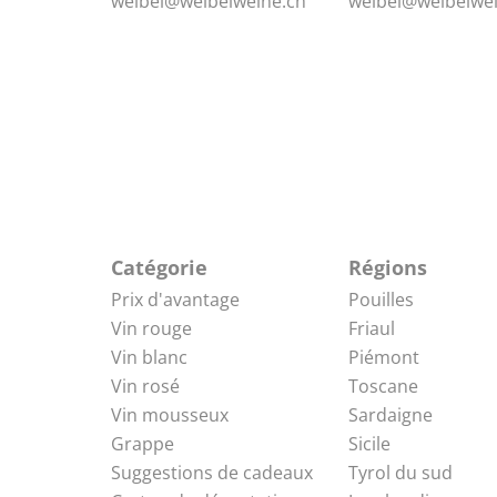
weibel@weibelweine.ch
weibel@weibelwei
Catégorie
Régions
Prix d'avantage
Pouilles
Vin rouge
Friaul
Vin blanc
Piémont
Vin rosé
Toscane
Vin mousseux
Sardaigne
Grappe
Sicile
Suggestions de cadeaux
Tyrol du sud