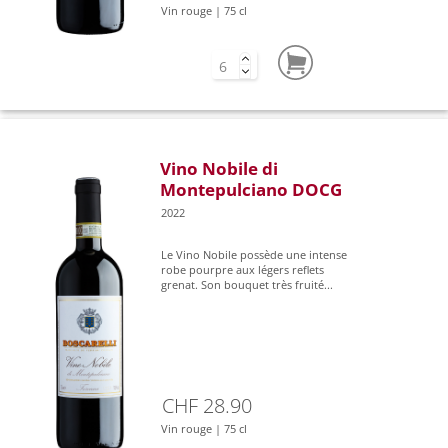
Vin rouge | 75 cl
Vino Nobile di
Montepulciano DOCG
2022
Le Vino Nobile possède une intense
robe pourpre aux légers reflets
grenat. Son bouquet très fruité...
CHF 28.90
Vin rouge | 75 cl