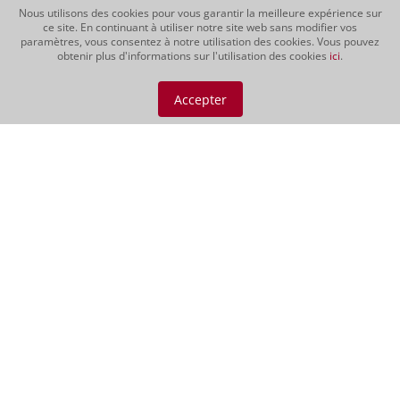
Nous utilisons des cookies pour vous garantir la meilleure expérience sur
ce site. En continuant à utiliser notre site web sans modifier vos
paramètres, vous consentez à notre utilisation des cookies. Vous pouvez
obtenir plus d'informations sur l'utilisation des cookies
ici
.
Vino Nobile di
Montepulciano DOCG
Accepter
2021
Le Vino Nobile possède une intense
robe pourpre aux légers reflets
grenat. Son bouquet très fruité
développe des arômes de baies
rouges, de cassis, de cerises et de
légères notes de café et d'épices. Un
vin juteux et robuste, d'une grande...
CHF 69.00
Vin rouge | 150 cl