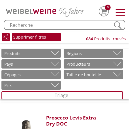
0
Supprimer filtres
684
Produits trouvés
Produits
Régions
Pays
Producteurs
Cépages
Taille de bouteille
Prix
Triage
Prosecco Levis Extra
Dry DOC