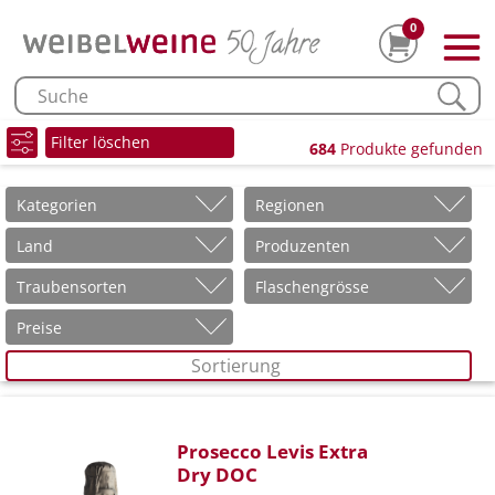
0
Filter löschen
684
Produkte gefunden
Kategorien
Regionen
Land
Produzenten
Traubensorten
Flaschengrösse
Preise
Sortierung
Prosecco Levis Extra
Dry DOC