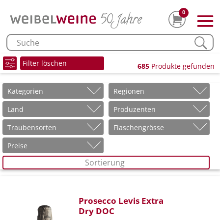
0
Filter löschen
685
Produkte gefunden
Kategorien
Regionen
Land
Produzenten
Traubensorten
Flaschengrösse
Preise
Sortierung
Prosecco Levis Extra
Dry DOC