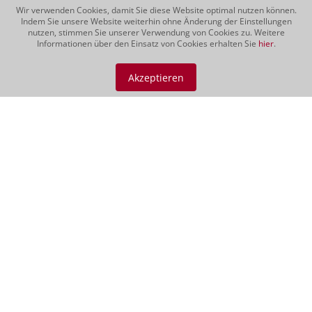
Wir verwenden Cookies, damit Sie diese Website optimal nutzen können.
Indem Sie unsere Website weiterhin ohne Änderung der Einstellungen
nutzen, stimmen Sie unserer Verwendung von Cookies zu. Weitere
Informationen über den Einsatz von Cookies erhalten Sie
hier
.
Vino Nobile di
Montepulciano DOCG
Akzeptieren
2021
Der Vino Nobile verfügt über ein
intensives Purpurrot mit leichten
Granatschimmern. Sehr fruchtiges
Bouquet mit Aromen von roten
Beeren, Johannisbeeren, Kirschen und
leichten Kaffee- und Gewürznoten.
Saftiger...
CHF 69.00
Rotweine | 150 cl