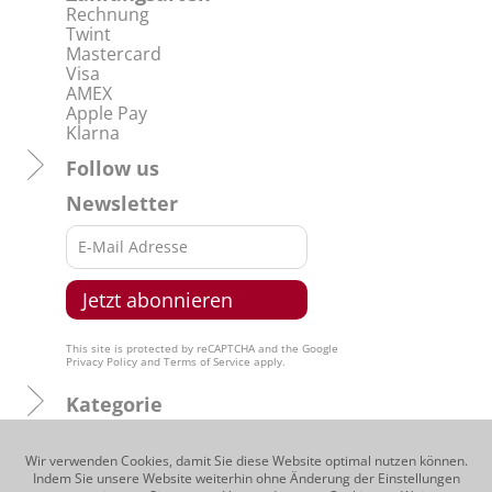
Rechnung
Twint
Mastercard
Visa
AMEX
Apple Pay
Klarna
Follow us
Newsletter
This site is protected by reCAPTCHA and the Google
Privacy Policy
and
Terms of Service
apply.
Kategorie
Regionen
Wir verwenden Cookies, damit Sie diese Website optimal nutzen können.
Indem Sie unsere Website weiterhin ohne Änderung der Einstellungen
Produzenten