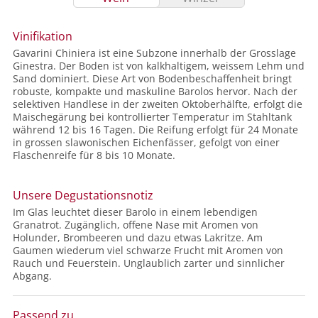
Vinifikation
Gavarini Chiniera ist eine Subzone innerhalb der Grosslage
Ginestra. Der Boden ist von kalkhaltigem, weissem Lehm und
Sand dominiert. Diese Art von Bodenbeschaffenheit bringt
robuste, kompakte und maskuline Barolos hervor. Nach der
selektiven Handlese in der zweiten Oktoberhälfte, erfolgt die
Maischegärung bei kontrollierter Temperatur im Stahltank
während 12 bis 16 Tagen. Die Reifung erfolgt für 24 Monate
in grossen slawonischen Eichenfässer, gefolgt von einer
Flaschenreife für 8 bis 10 Monate.
Unsere Degustationsnotiz
Im Glas leuchtet dieser Barolo in einem lebendigen
Granatrot. Zugänglich, offene Nase mit Aromen von
Holunder, Brombeeren und dazu etwas Lakritze. Am
Gaumen wiederum viel schwarze Frucht mit Aromen von
Rauch und Feuerstein. Unglaublich zarter und sinnlicher
Abgang.
Passend zu