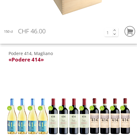
CHF 46.00
150 cl
Podere 414, Magliano
«Podere 414»