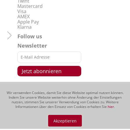
Twint
Mastercard
Visa
AMEX
Apple Pay
Klarna
Follow us
Newsletter
This site is protected by reCAPTCHA and the Google
Privacy Policy
and
Terms of Service
apply.
Wir verwenden Cookies, damit Sie diese Website optimal nutzen können.
Indem Sie unsere Website weiterhin ohne Änderung der Einstellungen
Kategorie
nutzen, stimmen Sie unserer Verwendung von Cookies zu. Weitere
Informationen über den Einsatz von Cookies erhalten Sie
hier
.
Regionen
Produzenten
Akzeptieren