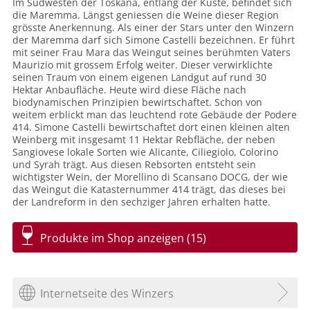
Im Südwesten der Toskana, entlang der Küste, befindet sich
die Maremma. Längst geniessen die Weine dieser Region
grösste Anerkennung. Als einer der Stars unter den Winzern
der Maremma darf sich Simone Castelli bezeichnen. Er führt
mit seiner Frau Mara das Weingut seines berühmten Vaters
Maurizio mit grossem Erfolg weiter. Dieser verwirklichte
seinen Traum von einem eigenen Landgut auf rund 30
Hektar Anbaufläche. Heute wird diese Fläche nach
biodynamischen Prinzipien bewirtschaftet. Schon von
weitem erblickt man das leuchtend rote Gebäude der Podere
414. Simone Castelli bewirtschaftet dort einen kleinen alten
Weinberg mit insgesamt 11 Hektar Rebfläche, der neben
Sangiovese lokale Sorten wie Alicante, Ciliegiolo, Colorino
und Syrah trägt. Aus diesen Rebsorten entsteht sein
wichtigster Wein, der Morellino di Scansano DOCG, der wie
das Weingut die Katasternummer 414 trägt, das dieses bei
der Landreform in den sechziger Jahren erhalten hatte.
Produkte im Shop anzeigen (15)
Internetseite des Winzers