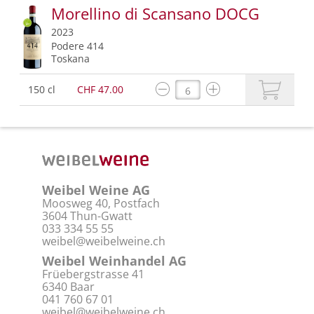
Morellino di Scansano DOCG
2023
Podere 414
Toskana
150 cl
CHF 47.00
Weibel Weine AG
Moosweg 40, Postfach
3604 Thun-Gwatt
033 334 55 55
weibel@weibelweine.ch
Weibel Weinhandel AG
Früebergstrasse 41
6340 Baar
041 760 67 01
weibel@weibelweine.ch