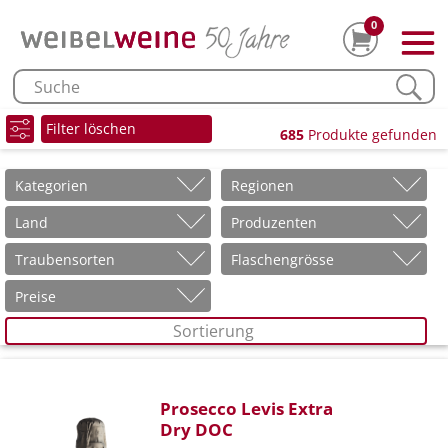
0
Filter löschen
685
Produkte gefunden
Kategorien
Regionen
Land
Produzenten
Traubensorten
Flaschengrösse
Preise
Sortierung
Prosecco Levis Extra
Dry DOC