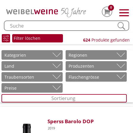
0
Filter löschen
624
Produkte gefunden
Kategorien
Regionen
Land
Produzenten
Traubensorten
Flaschengrösse
Preise
Sortierung
Sperss Barolo DOP
2019