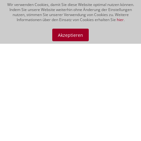
Wir verwenden Cookies, damit Sie diese Website optimal nutzen können.
Indem Sie unsere Website weiterhin ohne Änderung der Einstellungen
nutzen, stimmen Sie unserer Verwendung von Cookies zu. Weitere
Informationen über den Einsatz von Cookies erhalten Sie
hier
.
Sperss Barolo DOP
2021
Akzeptieren
Der Sperss präsentiert sich mit dem
Serralunga-typischen strengen
Nebbiolo-Charakter: kraftvolle,
maskuline Struktur und viel reifes
Tannin. Das Bouquet hat eine dunkle,
sehr präzise Frucht mit klassischen
Anklängen von Kirsche, Lakritz...
CHF 990.00
Rotweine | 150 cl