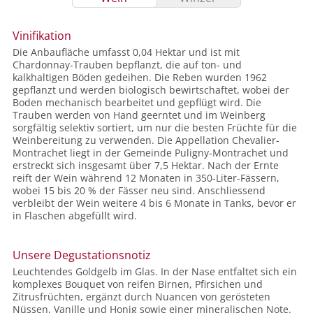
Vinifikation
Die Anbaufläche umfasst 0,04 Hektar und ist mit
Chardonnay-Trauben bepflanzt, die auf ton- und
kalkhaltigen Böden gedeihen. Die Reben wurden 1962
gepflanzt und werden biologisch bewirtschaftet, wobei der
Boden mechanisch bearbeitet und gepflügt wird. Die
Trauben werden von Hand geerntet und im Weinberg
sorgfältig selektiv sortiert, um nur die besten Früchte für die
Weinbereitung zu verwenden. Die Appellation Chevalier-
Montrachet liegt in der Gemeinde Puligny-Montrachet und
erstreckt sich insgesamt über 7,5 Hektar. Nach der Ernte
reift der Wein während 12 Monaten in 350-Liter-Fässern,
wobei 15 bis 20 % der Fässer neu sind. Anschliessend
verbleibt der Wein weitere 4 bis 6 Monate in Tanks, bevor er
in Flaschen abgefüllt wird.
Unsere Degustationsnotiz
Leuchtendes Goldgelb im Glas. In der Nase entfaltet sich ein
komplexes Bouquet von reifen Birnen, Pfirsichen und
Zitrusfrüchten, ergänzt durch Nuancen von gerösteten
Nüssen, Vanille und Honig sowie einer mineralischen Note.