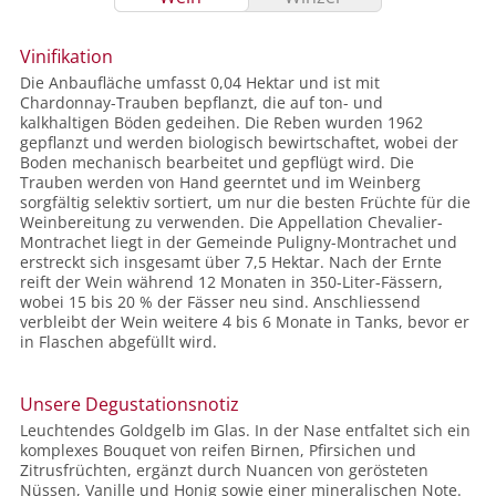
Vinifikation
Die Anbaufläche umfasst 0,04 Hektar und ist mit
Chardonnay-Trauben bepflanzt, die auf ton- und
kalkhaltigen Böden gedeihen. Die Reben wurden 1962
gepflanzt und werden biologisch bewirtschaftet, wobei der
Boden mechanisch bearbeitet und gepflügt wird. Die
Trauben werden von Hand geerntet und im Weinberg
sorgfältig selektiv sortiert, um nur die besten Früchte für die
Weinbereitung zu verwenden. Die Appellation Chevalier-
Montrachet liegt in der Gemeinde Puligny-Montrachet und
erstreckt sich insgesamt über 7,5 Hektar. Nach der Ernte
reift der Wein während 12 Monaten in 350-Liter-Fässern,
wobei 15 bis 20 % der Fässer neu sind. Anschliessend
verbleibt der Wein weitere 4 bis 6 Monate in Tanks, bevor er
in Flaschen abgefüllt wird.
Unsere Degustationsnotiz
Leuchtendes Goldgelb im Glas. In der Nase entfaltet sich ein
komplexes Bouquet von reifen Birnen, Pfirsichen und
Zitrusfrüchten, ergänzt durch Nuancen von gerösteten
Nüssen, Vanille und Honig sowie einer mineralischen Note.