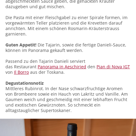
abgeschmeckten Sauce geben, die gehackten Kräuter
dazugeben und gut mischen.
Die Pasta mit einer Fleischgabel zu einer Spirale formen, im
vorgewärmten Teller platzieren und die Krevetten darauf
anrichten. Mit einem schönen Rosmarin-Kräuterstrauss
garnieren.
Guten Appetit!
Die Tajarin, sowie die fertige Danieli-Sauce,
können im Panorama gekauft werden.
Passend zu den Tajarin Danieli serviert
das
R
estaurant
Panorama in Aeschiried
den
Pian di Nova IGT
von
Il Borro
aus der Toskana.
Degustationsnotiz
Mittleres Rubinrot. In der Nase schwarzfruchtige Aromen
von Brombeere sowie ein Hauch von Lakritz und Vanille. Am
Gaumen weich und geschmeidig mit einer lebhaften Frucht
und exotischen Gewürznoten. So schmeckt ein
alltagstauglicher Supertoskaner.