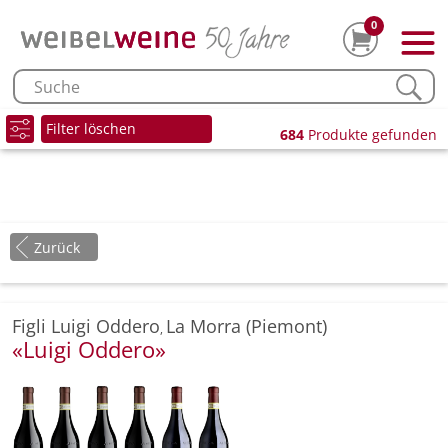
0
Filter löschen
684
Produkte gefunden
Zurück
Figli Luigi Oddero
La Morra (Piemont)
,
«Luigi Oddero»