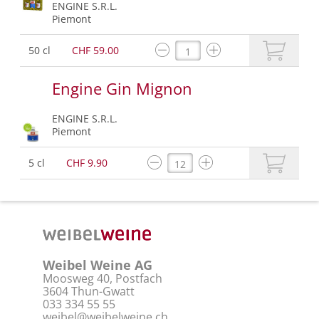
ENGINE S.R.L.
Piemont
50 cl
CHF 59.00
Engine Gin Mignon
ENGINE S.R.L.
Piemont
5 cl
CHF 9.90
Weibel Weine AG
Moosweg 40, Postfach
3604 Thun-Gwatt
033 334 55 55
weibel@weibelweine.ch