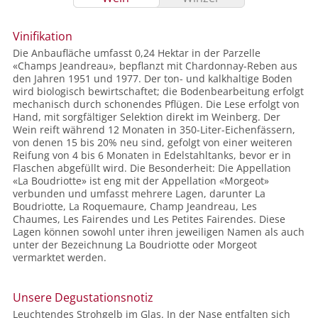
Vinifikation
Die Anbaufläche umfasst 0,24 Hektar in der Parzelle
«Champs Jeandreau», bepflanzt mit Chardonnay-Reben aus
den Jahren 1951 und 1977. Der ton- und kalkhaltige Boden
wird biologisch bewirtschaftet; die Bodenbearbeitung erfolgt
mechanisch durch schonendes Pflügen. Die Lese erfolgt von
Hand, mit sorgfältiger Selektion direkt im Weinberg. Der
Wein reift während 12 Monaten in 350-Liter-Eichenfässern,
von denen 15 bis 20% neu sind, gefolgt von einer weiteren
Reifung von 4 bis 6 Monaten in Edelstahltanks, bevor er in
Flaschen abgefüllt wird. Die Besonderheit: Die Appellation
«La Boudriotte» ist eng mit der Appellation «Morgeot»
verbunden und umfasst mehrere Lagen, darunter La
Boudriotte, La Roquemaure, Champ Jeandreau, Les
Chaumes, Les Fairendes und Les Petites Fairendes. Diese
Lagen können sowohl unter ihren jeweiligen Namen als auch
unter der Bezeichnung La Boudriotte oder Morgeot
vermarktet werden.
Unsere Degustationsnotiz
Leuchtendes Strohgelb im Glas. In der Nase entfalten sich