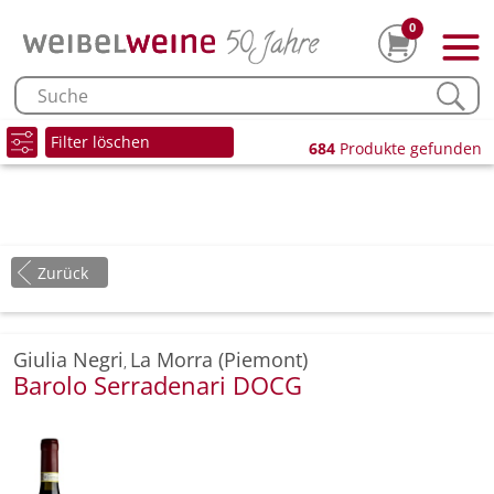
0
Filter löschen
684
Produkte gefunden
Zurück
Giulia Negri
La Morra (Piemont)
,
Barolo Serradenari DOCG