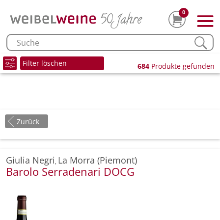
0
Filter löschen
684
Produkte gefunden
Zurück
Giulia Negri
La Morra (Piemont)
,
Barolo Serradenari DOCG