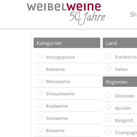
Sh
Kategorien
Land
Vorzugspreise
Frankreich
Rotweine
Italien
Weissweine
Regionen
Schaumweine
Abruzzen
Roséweine
Apulien
Süssweine
Burgund
Bioweine
Champagn