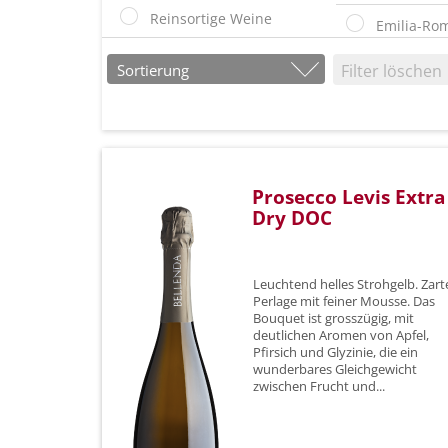
Reinsortige Weine
Emilia-Ro
Jubiläumspreise
Friaul
Sortierung
Filter löschen
Grappe
Kampanie
Gin
Lombardei
Liköre / Likörweine
Piemont
Prosecco Levis Extra
Dry DOC
Delikatessen
Sardinien
Olivenöl
Sizilien
Leuchtend helles Strohgelb. Zart
Geschenkideen
Perlage mit feiner Mousse. Das
Südtirol
Bouquet ist grosszügig, mit
deutlichen Aromen von Apfel,
Degustationspaket
Toskana
Pfirsich und Glyzinie, die ein
wunderbares Gleichgewicht
Barrique (gebraucht)
Venetien
zwischen Frucht und...
Verpackungen