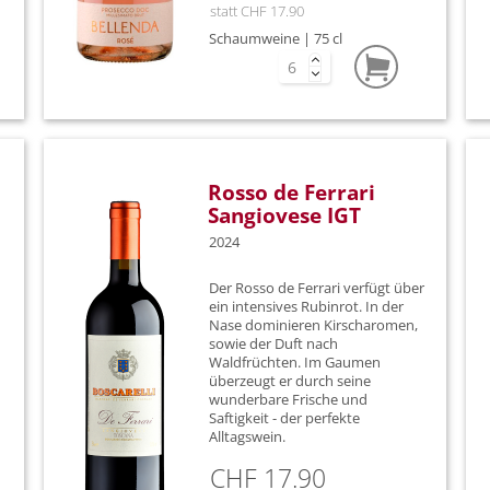
statt CHF 17.90
Domiziano
Dolcetto
Schaumweine | 75 cl
ENGINE S.R.L.
Falanghin
El Citera
Fiano
Elena Walch
Gewürztr
Elio Grasso
Glera
Rosso de Ferrari
Sangiovese IGT
Elio Perrone
Grechetto
2024
Figli Luigi Oddero
Greco di 
Der Rosso de Ferrari verfügt über
ein intensives Rubinrot. In der
Fontodi
Grenache
Nase dominieren Kirscharomen,
sowie der Duft nach
Franco Roero
Grillo
Waldfrüchten. Im Gaumen
überzeugt er durch seine
wunderbare Frische und
François Feuillet
Lagrein
Saftigkeit - der perfekte
Alltagswein.
Gaja
Malvasia
CHF 17.90