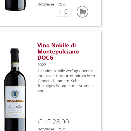
striana
Rotweine | 75 cl
Nera
Vino Nobile di
Montepulciano
DOCG
2022
Der Vino Nobile verfügt über ein
e
intensives Purpurrot mit leichten
Granatschimmern. Sehr
fruchtiges Bouquet mit Aromen
von...
ro
ascalese
ola
CHF 28.90
Rotweine | 75 cl
ot