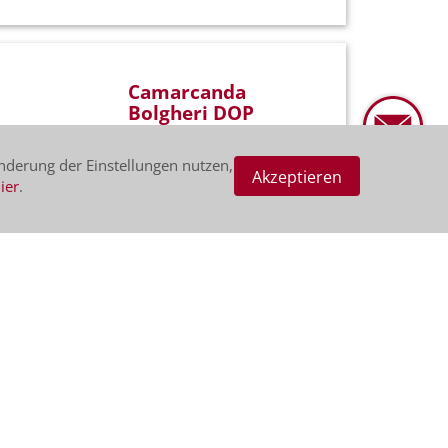
Camarcanda
Bolgheri DOP
2022
nderung der Einstellungen nutzen,
Akzeptieren
Diese herrliche Bordeaux-Cuvée
ier
.
aus 80% Cabernet Sauvignon und
20% Cabernet Franc leuchtet in
einem intensiven Rubinrot mit
violettem Schimmer. In der Nase
delikate Aromen...
CHF 439.00
Rotweine | 150 cl