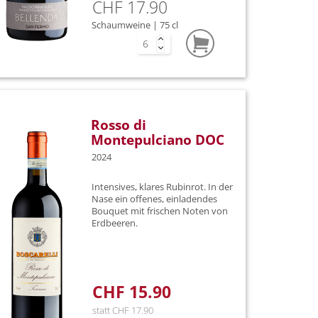
CHF 17.90
Schaumweine | 75 cl
a
aminer
Rosso di
Montepulciano DOC
2024
Tufo
Intensives, klares Rubinrot. In der
Nase ein offenes, einladendes
Bouquet mit frischen Noten von
Erdbeeren.
CHF 15.90
statt CHF 17.90