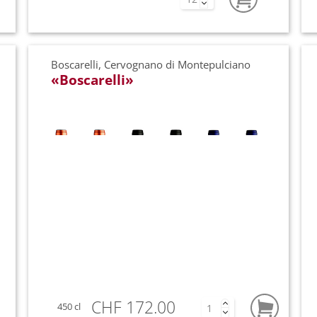
San Rustico
Trebbiano
Silvio Carta
Vermenti
Boscarelli, Cervognano di Montepulciano
Stefanino Morra
Vernaccia
«Boscarelli»
Tenuta Orto di Venezia
Viognier
Tenuta di Carleone
Zibibbo
Tommaso Masciantonio
Vino Grande - Spiegelau
Xavier Monnot
CHF 172.00
450 cl