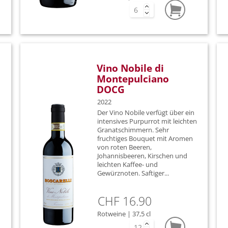
Panettoni Albertengo
Pinot Bia
Papa dei Boschi
Pinot Grig
Pierre Labet
Pinot Ner
Vino Nobile di
Montepulciano
Pieve Santa Restituta
Pinot Noir
DOCG
Podere 414
Primitivo
2022
Der Vino Nobile verfügt über ein
Primosic
Ribolla Gi
n
intensives Purpurrot mit leichten
Granatschimmern. Sehr
fruchtiges Bouquet mit Aromen
Querciabella
Riesling
von roten Beeren,
Johannisbeeren, Kirschen und
Quintodecimo
Rondinell
leichten Kaffee- und
Gewürznoten. Saftiger...
Riedel
Sangioves
CHF 16.90
Riseria Re Carlo
Sauvignon
Rotweine | 37,5 cl
Rocca del Geco
Syrah