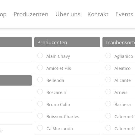
op
Produzenten
Über uns
Kontakt
Events
Produzenten
Traubensort
Alain Chavy
Aglianico
Amiot et Fils
Aleatico
Bellenda
Alicante
Boscarelli
Arneis
Bruno Colin
Barbera
Buisson-Charles
Cabernet 
Ca'Marcanda
Cabernet 
e