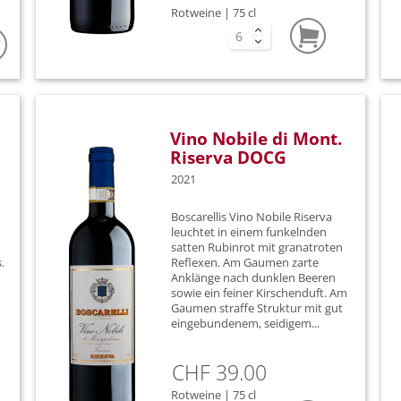
Gian Luca Mazzella
Malvasia I
Rotweine | 75 cl
Giulia Negri
Malvasia 
Hervé Roumier
Mammolo
IDDA
Merlot
Vino Nobile di Mont.
Il Borro
Molinara
Riserva DOCG
2021
Italesse S.r.l.
Moscato
Boscarellis Vino Nobile Riserva
Le Quattro Terre
Mourvedr
leuchtet in einem funkelnden
satten Rubinrot mit granatroten
Lucie Thiéblemont
Nebbiolo
.
Reflexen. Am Gaumen zarte
Anklänge nach dunklen Beeren
Lucien Boillot et Fils
Negroama
sowie ein feiner Kirschenduft. Am
Gaumen straffe Struktur mit gut
eingebundenem, seidigem...
Marco Giacosa
Nerello M
Mascarello Giuseppe
Nero d'Av
CHF 39.00
Rotweine | 75 cl
Moncalisse
Petit Verd