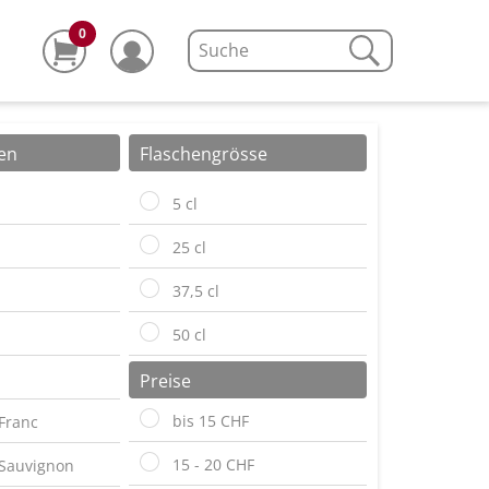
0
en
Flaschengrösse
5 cl
25 cl
37,5 cl
50 cl
70 cl
Preise
bis 15 CHF
Franc
75 cl
15 - 20 CHF
Sauvignon
100 cl