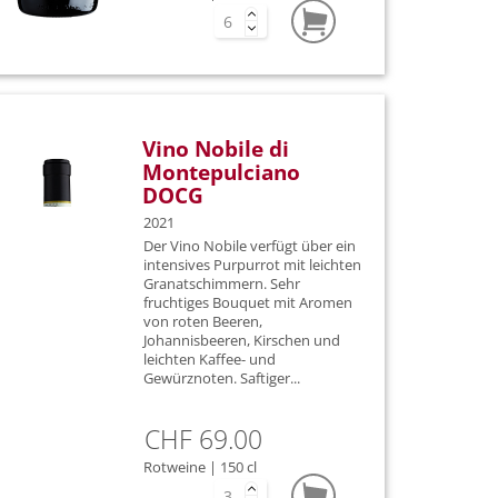
nco
io
o
Vino Nobile di
Montepulciano
DOCG
2021
Der Vino Nobile verfügt über ein
alla
intensives Purpurrot mit leichten
Granatschimmern. Sehr
fruchtiges Bouquet mit Aromen
von roten Beeren,
Johannisbeeren, Kirschen und
a
leichten Kaffee- und
Gewürznoten. Saftiger...
e
CHF 69.00
 Blanc
Rotweine | 150 cl