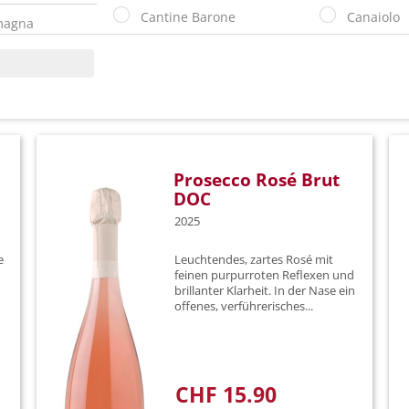
Cantine Barone
Canaiolo
magna
Cantine Rosa del Golfo
Cannona
Castello dei Rampolla
Carricant
n
Champagne Laborde
Cataratto
Chiara Condello
Chardonn
Prosecco Rosé Brut
DOC
Château de la Tour
Ciliegiolo
2025
Col d'Orcia
Colorino
e
Leuchtendes, zartes Rosé mit
Conti Marone Cinzano
Correggio
feinen purpurroten Reflexen und
brillanter Klarheit. In der Nase ein
offenes, verführerisches...
Curatolo Arini
Corvina
Deltetto
Diverse O
Distillerie Berta
Diverse T
CHF 15.90