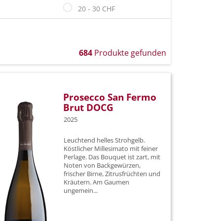
20 - 30 CHF
150 cl
30 - 40 CHF
u
300 cl
40 - 50 CHF
e
500 cl
684
Produkte gefunden
ab 50 CHF
600 cl
ay
900 cl
Prosecco San Fermo
Brut DOCG
1200 cl
2025
Leuchtend helles Strohgelb.
lo
Köstlicher Millesimato mit feiner
Perlage. Das Bouquet ist zart, mit
Noten von Backgewürzen,
frischer Birne, Zitrusfrüchten und
Kräutern. Am Gaumen
liven
ungemein...
rauben