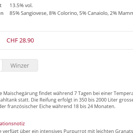
t
13.5% vol.
en
85%
Sangiovese
, 8%
Colorino
, 5%
Canaiolo
, 2%
Mamm
CHF 28.90
Winzer
lle Maischegärung findet während 7 Tagen bei einer Temper
ahltank statt. Die Reifung erfolgt in 350 bis 2000 Liter gros
der französischer Eiche während 18 bis 24 Monaten.
ationsnotiz
e verfügt über ein intensives Purpurrot mit leichten Grana