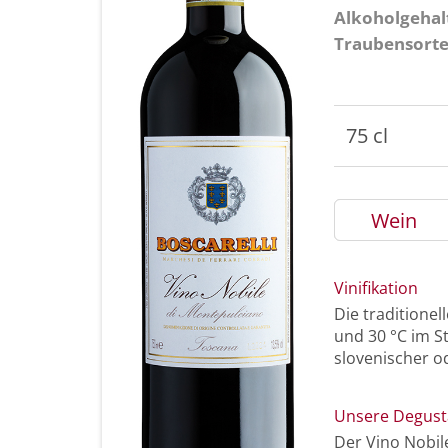
Alkoholgehal
Traubensort
75 cl
Wein
Vinifikation
Die traditione
und 30 °C im St
slovenischer o
Unsere Degust
Der Vino Nobil