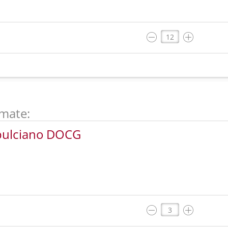
mate:
epulciano DOCG