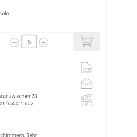
olo
atur zwischen 28
sen Fässern aus
tschimmern. Sehr