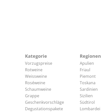
Kategorie
Regionen
Vorzugspreise
Apulien
Rotweine
Friaul
Weissweine
Piemont
Roséweine
Toskana
Schaumweine
Sardinien
Grappe
Sizilien
Geschenkvorschläge
Südtirol
Degustationspakete
Lombardei