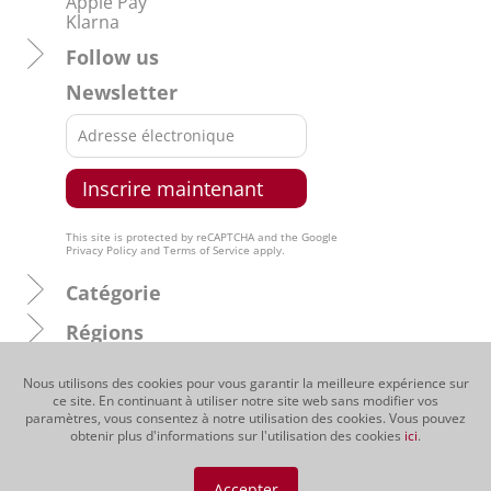
Apple Pay
Klarna
Follow us
Newsletter
This site is protected by reCAPTCHA and the Google
Privacy Policy
and
Terms of Service
apply.
Catégorie
Régions
Producteurs
Nous utilisons des cookies pour vous garantir la meilleure expérience sur
ce site. En continuant à utiliser notre site web sans modifier vos
Cépages
paramètres, vous consentez à notre utilisation des cookies. Vous pouvez
obtenir plus d'informations sur l'utilisation des cookies
ici
.
De nous
Accepter