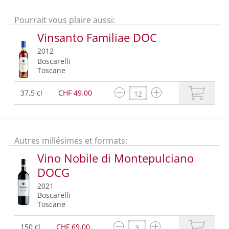
Pourrait vous plaire aussi:
Vinsanto Familiae DOC
2012
Boscarelli
Toscane
37,5 cl
CHF 49.00
Autres millésimes et formats:
Vino Nobile di Montepulciano
DOCG
2021
Boscarelli
Toscane
150 cl
CHF 69.00