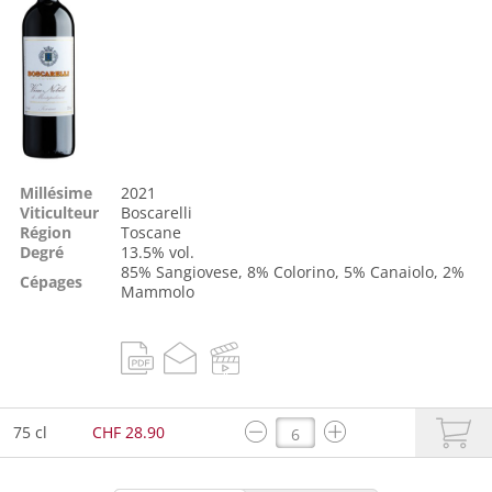
Millésime
2021
Viticulteur
Boscarelli
Région
Toscane
Degré
13.5% vol.
85%
Sangiovese
, 8%
Colorino
, 5%
Canaiolo
, 2%
Cépages
Mammolo
75 cl
CHF 28.90