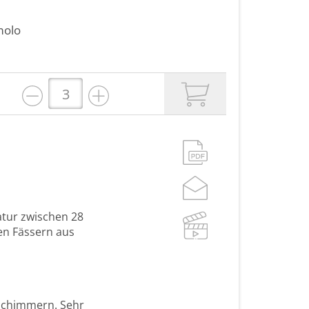
olo
atur zwischen 28
sen Fässern aus
tschimmern. Sehr