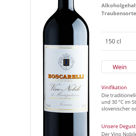
Alkoholgehal
Traubensort
150 cl
Wein
Vinifikation
Die traditione
und 30 °C im St
slovenischer o
Unsere Degust
Der Vino Nobil