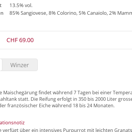
t
13.5% vol.
en
85%
Sangiovese
, 8%
Colorino
, 5%
Canaiolo
, 2%
Mamm
CHF 69.00
Winzer
lle Maischegärung findet während 7 Tagen bei einer Temper
ahltank statt. Die Reifung erfolgt in 350 bis 2000 Liter gros
der französischer Eiche während 18 bis 24 Monaten.
ationsnotiz
e verfügt über ein intensives Purpurrot mit leichten Grana