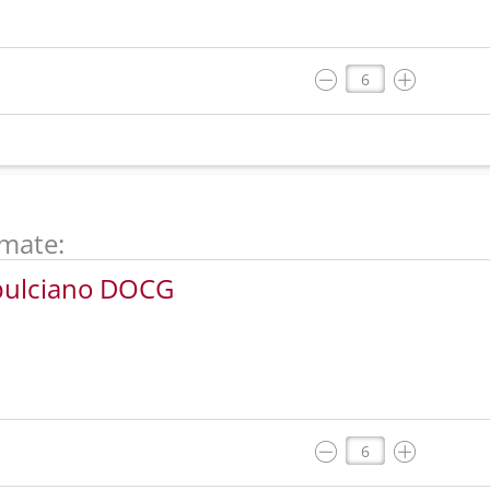
mate:
epulciano DOCG