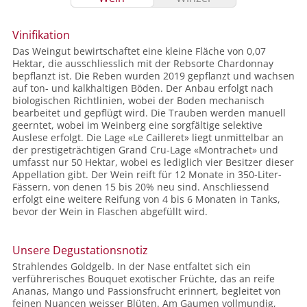
Vinifikation
Das Weingut bewirtschaftet eine kleine Fläche von 0,07
Hektar, die ausschliesslich mit der Rebsorte Chardonnay
bepflanzt ist. Die Reben wurden 2019 gepflanzt und wachsen
auf ton- und kalkhaltigen Böden. Der Anbau erfolgt nach
biologischen Richtlinien, wobei der Boden mechanisch
bearbeitet und gepflügt wird. Die Trauben werden manuell
geerntet, wobei im Weinberg eine sorgfältige selektive
Auslese erfolgt. Die Lage «Le Cailleret» liegt unmittelbar an
der prestigeträchtigen Grand Cru-Lage «Montrachet» und
umfasst nur 50 Hektar, wobei es lediglich vier Besitzer dieser
Appellation gibt. Der Wein reift für 12 Monate in 350-Liter-
Fässern, von denen 15 bis 20% neu sind. Anschliessend
erfolgt eine weitere Reifung von 4 bis 6 Monaten in Tanks,
bevor der Wein in Flaschen abgefüllt wird.
Unsere Degustationsnotiz
Strahlendes Goldgelb. In der Nase entfaltet sich ein
verführerisches Bouquet exotischer Früchte, das an reife
Ananas, Mango und Passionsfrucht erinnert, begleitet von
feinen Nuancen weisser Blüten. Am Gaumen vollmundig,