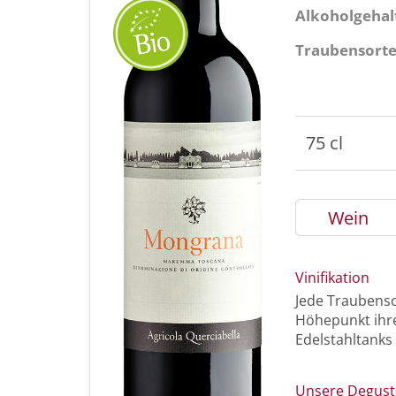
Alkoholgehal
Traubensort
75 cl
Wein
Vinifikation
Jede Traubenso
Höhepunkt ihre
Edelstahltanks
Unsere Degust