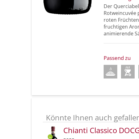
Der Querciabel
Rotweincuvée pr
roten Früchten
fruchtigen Ar
animierende Sä
Passend zu
Könnte Ihnen auch gefalle
Chianti Classico DOC