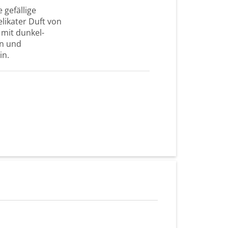
 gefällige
likater Duft von
mit dunkel-
in und
in.