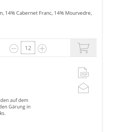
on
, 14%
Cabernet Franc
, 14%
Mourvedre
,
erden auf dem
den Gärung in
ks.