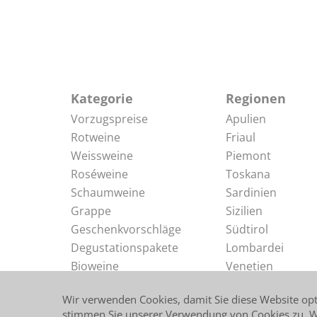
Kategorie
Regionen
Vorzugspreise
Apulien
Rotweine
Friaul
Weissweine
Piemont
Roséweine
Toskana
Schaumweine
Sardinien
Grappe
Sizilien
Geschenkvorschläge
Südtirol
Degustationspakete
Lombardei
Bioweine
Venetien
Delikatessen
Abruzzen
Wir verwenden Cookies, damit Sie diese Website op
stimmen Sie unserer Verwendung von Cookies zu. We