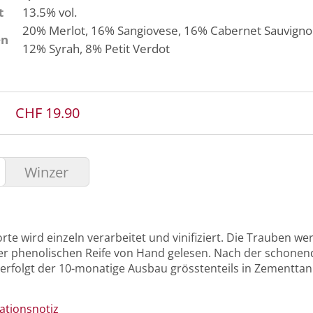
t
13.5% vol.
20%
Merlot
, 16%
Sangiovese
, 16%
Cabernet Sauvign
en
12%
Syrah
, 8%
Petit Verdot
CHF 19.90
Winzer
rte wird einzeln verarbeitet und vinifiziert. Die Trauben w
r phenolischen Reife von Hand gelesen. Nach der schonen
 erfolgt der 10-monatige Ausbau grösstenteils in Zementtan
ationsnotiz