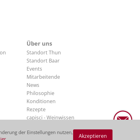
Über uns
non
Standort Thun
Standort Baar
Events
Mitarbeitende
News
Philosophie
Konditionen
Rezepte
capisci - Weinwissen
Impressum
nderung der Einstellungen nutzen,
Disclaimer
Akzeptieren
ier
.