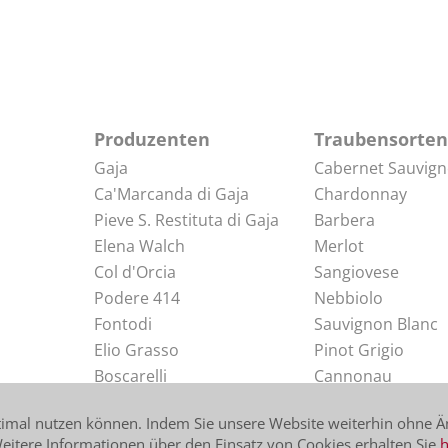
Produzenten
Traubensorten
Gaja
Cabernet Sauvig
Ca'Marcanda di Gaja
Chardonnay
Pieve S. Restituta di Gaja
Barbera
Elena Walch
Merlot
Col d'Orcia
Sangiovese
Podere 414
Nebbiolo
Fontodi
Sauvignon Blanc
Elio Grasso
Pinot Grigio
Boscarelli
Cannonau
Elio Perrone
Arneis
timal nutzen können. Indem Sie unsere Website weiterhin ohne Ä
itere Informationen über den Einsatz von Cookies erhalten Sie
h