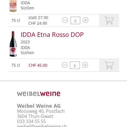
IDDA
Sizilien
statt 27.90
75 cl
CHF 24.90
IDDA Etna Rosso DOP
2023
IDDA
Sizilien
75 cl
CHF 45.00
Weibel Weine AG
Moosweg 40, Postfach
3604 Thun-Gwatt
033 334 55 55
weibel@weibelweine.ch