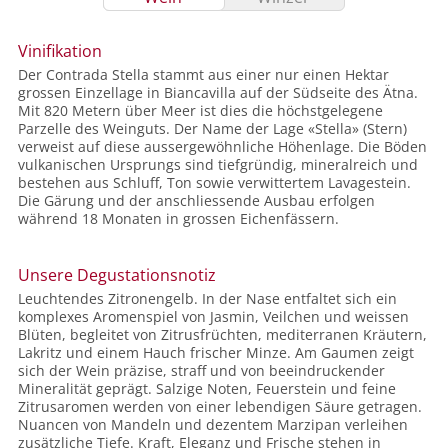
Vinifikation
Der Contrada Stella stammt aus einer nur einen Hektar
grossen Einzellage in Biancavilla auf der Südseite des Ätna.
Mit 820 Metern über Meer ist dies die höchstgelegene
Parzelle des Weinguts. Der Name der Lage «Stella» (Stern)
verweist auf diese aussergewöhnliche Höhenlage. Die Böden
vulkanischen Ursprungs sind tiefgründig, mineralreich und
bestehen aus Schluff, Ton sowie verwittertem Lavagestein.
Die Gärung und der anschliessende Ausbau erfolgen
während 18 Monaten in grossen Eichenfässern.
Unsere Degustationsnotiz
Leuchtendes Zitronengelb. In der Nase entfaltet sich ein
komplexes Aromenspiel von Jasmin, Veilchen und weissen
Blüten, begleitet von Zitrusfrüchten, mediterranen Kräutern,
Lakritz und einem Hauch frischer Minze. Am Gaumen zeigt
sich der Wein präzise, straff und von beeindruckender
Mineralität geprägt. Salzige Noten, Feuerstein und feine
Zitrusaromen werden von einer lebendigen Säure getragen.
Nuancen von Mandeln und dezentem Marzipan verleihen
zusätzliche Tiefe. Kraft, Eleganz und Frische stehen in