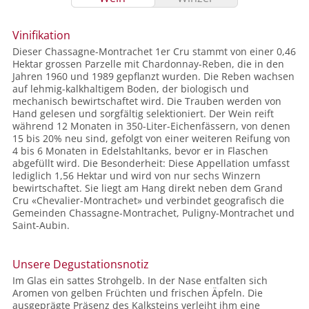
Vinifikation
Dieser Chassagne-Montrachet 1er Cru stammt von einer 0,46
Hektar grossen Parzelle mit Chardonnay-Reben, die in den
Jahren 1960 und 1989 gepflanzt wurden. Die Reben wachsen
auf lehmig-kalkhaltigem Boden, der biologisch und
mechanisch bewirtschaftet wird. Die Trauben werden von
Hand gelesen und sorgfältig selektioniert. Der Wein reift
während 12 Monaten in 350-Liter-Eichenfässern, von denen
15 bis 20% neu sind, gefolgt von einer weiteren Reifung von
4 bis 6 Monaten in Edelstahltanks, bevor er in Flaschen
abgefüllt wird. Die Besonderheit: Diese Appellation umfasst
lediglich 1,56 Hektar und wird von nur sechs Winzern
bewirtschaftet. Sie liegt am Hang direkt neben dem Grand
Cru «Chevalier-Montrachet» und verbindet geografisch die
Gemeinden Chassagne-Montrachet, Puligny-Montrachet und
Saint-Aubin.
Unsere Degustationsnotiz
Im Glas ein sattes Strohgelb. In der Nase entfalten sich
Aromen von gelben Früchten und frischen Äpfeln. Die
ausgeprägte Präsenz des Kalksteins verleiht ihm eine