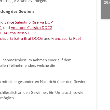
rechtigte Gründe vorliegen.
09.
tlung des Gewinns
nd
Salice Salentino Riserva DOP
OC
und
Amarone Classico DOCG
IDDA Etna Rosso DOP
.
ciacorta Extra Brut DOCG
und
Franciacorta Rosé
Teilnahmeschluss im Rahmen einer auf dem
 allen Teilnehmenden, welche die
 mit einer gesonderten Nachricht über den Gewinn
chliesslich an den Gewinner. Ein Umtausch sowie
 möglich.