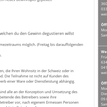
360
033
wei
Öff
Mon
 welchen du den Gewinn degustieren willst
Sam
hmezeitraums möglich. (Freitag bis darauffolgenden
We
.
Frü
634
041
n, die Ihren Wohnsitz in der Schweiz oder in
wei
nd. Die Teilnahme ist nicht auf Kunden des
erb einer Ware oder Dienstleistung abhängig.
Öff
Mon
sind alle an der Konzeption und Umsetzung des
Die
beitende des Betreibers sowie ihre
09.
 Betreiber vor, nach eigenem Ermessen Personen
Sam