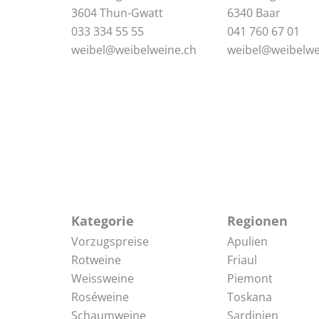
3604 Thun-Gwatt
6340 Baar
033 334 55 55
041 760 67 01
weibel@weibelweine.ch
weibel@weibelwe
Kategorie
Regionen
Vorzugspreise
Apulien
Rotweine
Friaul
Weissweine
Piemont
Roséweine
Toskana
Schaumweine
Sardinien