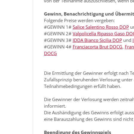
von der Teilnahme auszuschließen, wenn be
Gewinn, Benachrichtigung und Übermit
Folgende Preise werden vergeben:
#GEWINN 1#
Salice Salentino Rosso DOP
u
#GEWINN 2#
Valpolicella Ripasso Gaso D
#GEWINN 3#
IDDA Bianco Sicilia DOP
und
#GEWINN 4#
Franciacorta Brut DOCG
,
Fran
DOCG
Die Ermittlung der Gewinner erfolgt nach 
Zufallsprinzip beruhenden Verlosung unter
Teilnahmebedingungen erfüllt haben.
Die Gewinner der Verlosung werden zeitnah
informiert.
Die Aushändigung des Gewinns erfolgt auss
eine Barauszahlung des Gewinns sind nicht
Beendigung des Gewinnspiels