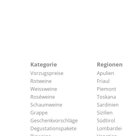
Kategorie
Regionen
Vorzugspreise
Apulien
Rotweine
Friaul
Weissweine
Piemont
Roséweine
Toskana
Schaumweine
Sardinien
Grappe
Sizilien
Geschenkvorschläge
Südtirol
Degustationspakete
Lombardei