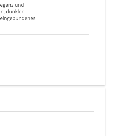
Eleganz und
en, dunklen
t eingebundenes