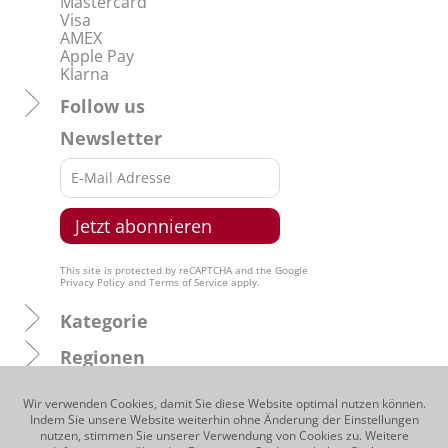
Mastercard
Visa
AMEX
Apple Pay
Klarna
Follow us
Newsletter
This site is protected by reCAPTCHA and the Google
Privacy Policy
and
Terms of Service
apply.
Kategorie
Regionen
Produzenten
Wir verwenden Cookies, damit Sie diese Website optimal nutzen können.
Indem Sie unsere Website weiterhin ohne Änderung der Einstellungen
Traubensorten
nutzen, stimmen Sie unserer Verwendung von Cookies zu. Weitere