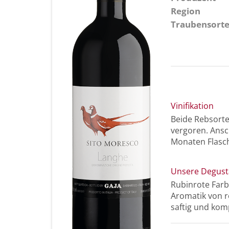
Region
Traubensort
Vinifikation
Beide Rebsorten
vergoren. Ansch
Monaten Flasc
Unsere Degust
Rubinrote Farb
Aromatik von 
saftig und kom