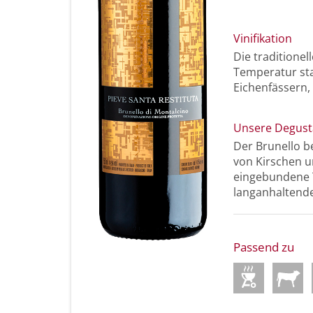
Vinifikation
Die traditione
Temperatur stat
Eichenfässern,
Unsere Degust
Der Brunello be
von Kirschen u
eingebundene T
langanhaltend
Passend zu