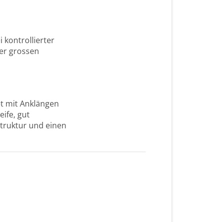
 kontrollierter
ter grossen
et mit Anklängen
ife, gut
truktur und einen