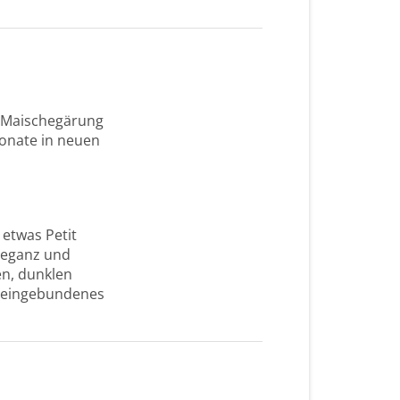
r Maischegärung
Monate in neuen
 etwas Petit
Eleganz und
en, dunklen
t eingebundenes