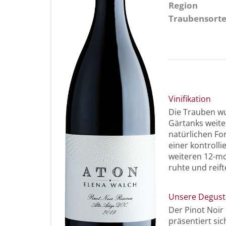
Region
Traubensort
Vinifikation
Die Trauben wu
Gärtanks weiter
natürlichen Fo
einer kontrolli
weiteren 12-mo
ruhte und reift
Unsere Degust
Der Pinot Noir 
präsentiert si