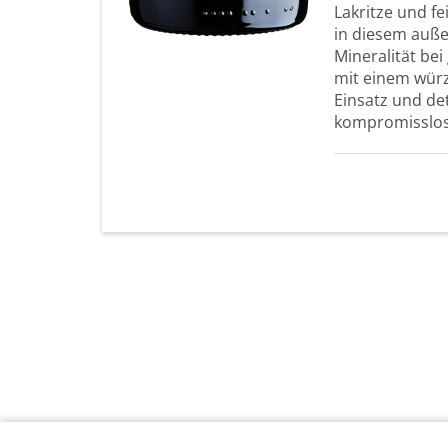
Lakritze und f
in diesem auße
Mineralität be
mit einem würz
Einsatz und de
kompromisslose