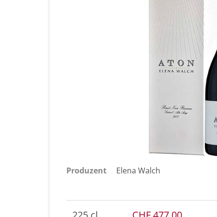
Produzent
Elena Walch
225 cl
CHF 477.00