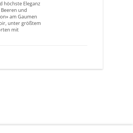
nd höchste Eleganz
n Beeren und
 «Aton» am Gaumen
oir, unter größtem
orten mit