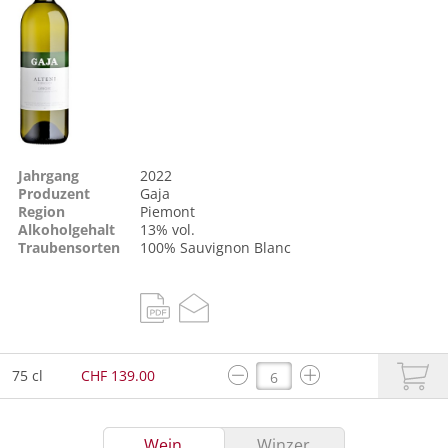
Jahrgang
2022
Produzent
Gaja
Region
Piemont
Alkoholgehalt
13% vol.
Traubensorten
100%
Sauvignon Blanc
75 cl
CHF 139.00
Wein
Winzer