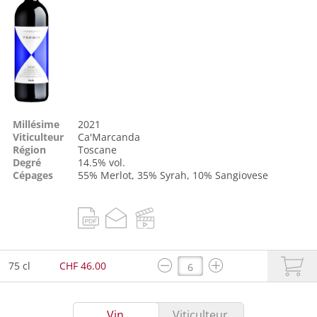
Millésime
2021
Viticulteur
Ca'Marcanda
Région
Toscane
Degré
14.5% vol.
Cépages
55%
Merlot
, 35%
Syrah
, 10%
Sangiovese
75 cl
CHF 46.00
Vin
Viticulteur