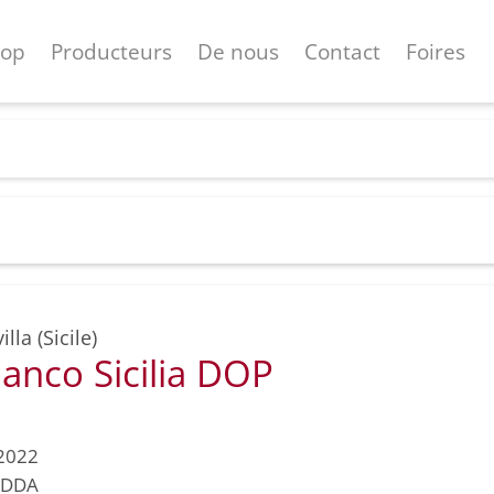
hop
Producteurs
De nous
Contact
Foires
lla (Sicile)
anco Sicilia DOP
2022
IDDA