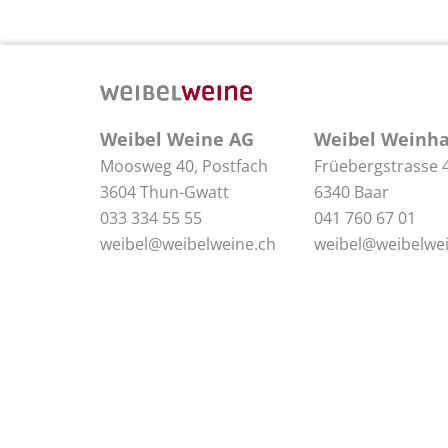
Weibel Weine AG
Weibel Weinha
Moosweg 40, Postfach
Früebergstrasse 
3604 Thun-Gwatt
6340 Baar
033 334 55 55
041 760 67 01
weibel@weibelweine.ch
weibel@weibelwei