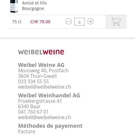
Amiot et Fils
Bourgogne
75 cl
CHF 79.00
Weibel Weine AG
Moosweg 40, Postfach
3604 Thun-Gwatt
033 334 55 55
weibel@weibelweine.ch
Weibel Weinhandel AG
Früebergstrasse 41
6340 Baar
041 760 67 01
weibel@weibelweine.ch
Méthodes de payement
Facture