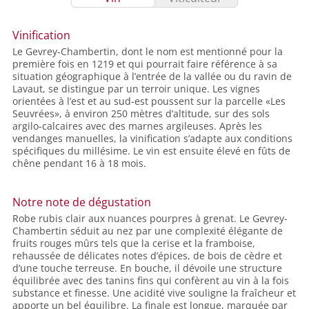
Vinification
Le Gevrey-Chambertin, dont le nom est mentionné pour la
première fois en 1219 et qui pourrait faire référence à sa
situation géographique à l’entrée de la vallée ou du ravin de
Lavaut, se distingue par un terroir unique. Les vignes
orientées à l’est et au sud-est poussent sur la parcelle «Les
Seuvrées», à environ 250 mètres d’altitude, sur des sols
argilo-calcaires avec des marnes argileuses. Après les
vendanges manuelles, la vinification s’adapte aux conditions
spécifiques du millésime. Le vin est ensuite élevé en fûts de
chêne pendant 16 à 18 mois.
Notre note de dégustation
Robe rubis clair aux nuances pourpres à grenat. Le Gevrey-
Chambertin séduit au nez par une complexité élégante de
fruits rouges mûrs tels que la cerise et la framboise,
rehaussée de délicates notes d’épices, de bois de cèdre et
d’une touche terreuse. En bouche, il dévoile une structure
équilibrée avec des tanins fins qui confèrent au vin à la fois
substance et finesse. Une acidité vive souligne la fraîcheur et
apporte un bel équilibre. La finale est longue, marquée par