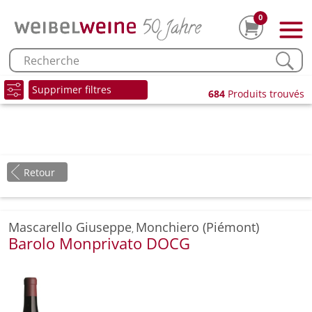
0
Supprimer filtres
684
Produits trouvés
Retour
Mascarello Giuseppe
Monchiero (Piémont)
,
Barolo Monprivato DOCG