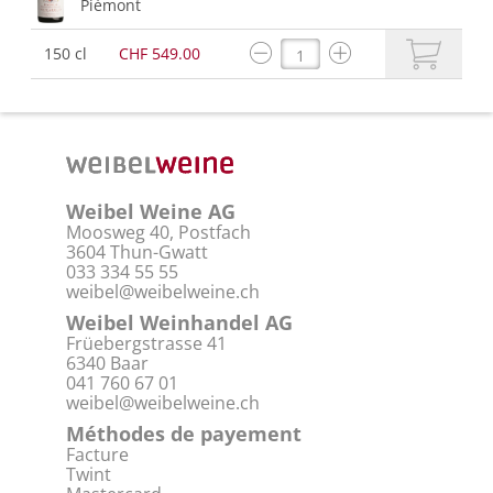
Piémont
150 cl
CHF 549.00
Weibel Weine AG
Moosweg 40, Postfach
3604 Thun-Gwatt
033 334 55 55
weibel@weibelweine.ch
Weibel Weinhandel AG
Früebergstrasse 41
6340 Baar
041 760 67 01
weibel@weibelweine.ch
Méthodes de payement
Facture
Twint