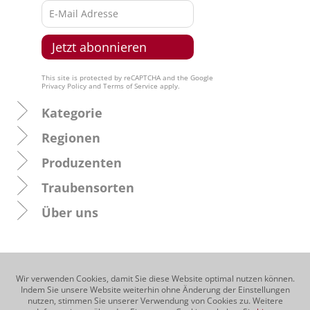
This site is protected by reCAPTCHA and the Google
Privacy Policy
and
Terms of Service
apply.
Kategorie
Regionen
Produzenten
Traubensorten
Über uns
Wir verwenden Cookies, damit Sie diese Website optimal nutzen können.
Indem Sie unsere Website weiterhin ohne Änderung der Einstellungen
nutzen, stimmen Sie unserer Verwendung von Cookies zu. Weitere