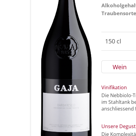
Alkoholgehal
Traubensort
150 cl
Wein
Vinifikation
Die Nebbiolo-T
im Stahltank be
anschliessend 
Unsere Degust
Die Komplexitä