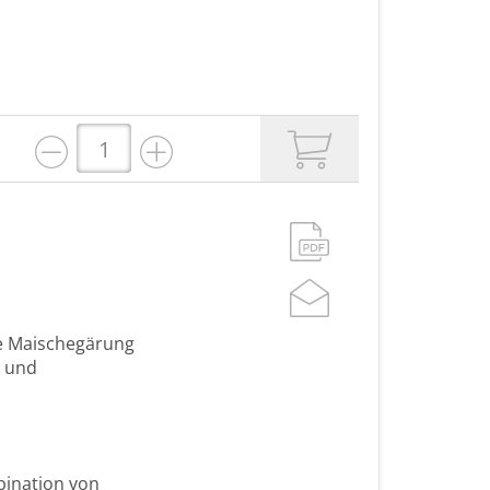
te Maischegärung
s und
bination von