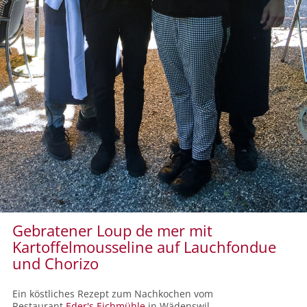
Gebratener Loup de mer mit
Kartoffelmousseline auf Lauchfondue
und Chorizo
Ein köstliches Rezept zum Nachkochen vom
Restaurant
Eder's Eichmühle
in Wädenswil.