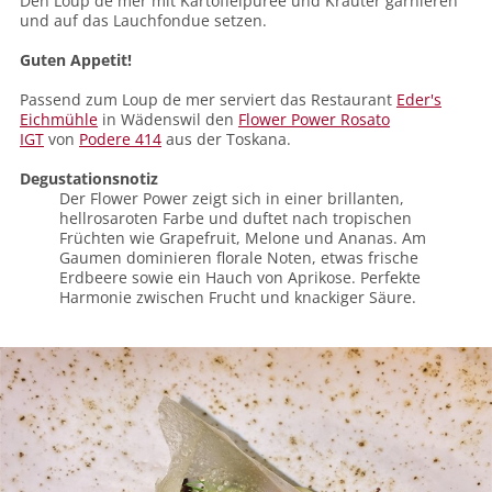
Den Loup de mer mit Kartoffelpüree und Kräuter garnieren
und auf das Lauchfondue setzen.
Guten Appetit!
Passend zum Loup de mer serviert das Restaurant
Eder's
Eichmühle
in Wädenswil den
Flower Power Rosato
IGT
von
Podere 414
aus der Toskana.
Degustationsnotiz
Der Flower Power zeigt sich in einer brillanten,
hellrosaroten Farbe und duftet nach tropischen
Früchten wie Grapefruit, Melone und Ananas. Am
Gaumen dominieren florale Noten, etwas frische
Erdbeere sowie ein Hauch von Aprikose. Perfekte
Harmonie zwischen Frucht und knackiger Säure.