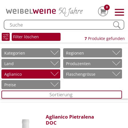
0
Filter löschen
7
Produkte gefunden
Kategorien
Regionen
Land
Produzenten
Aglianico
Flaschengrösse
Preise
Sortierung
Aglianico Pietralena
DOC