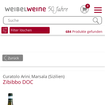
0
Filter löschen
684
Produkte gefunden
Zurück
Curatolo Arini
Marsala (Sizilien)
,
Zibibbo DOC