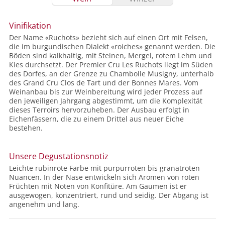
Vinifikation
Der Name «Ruchots» bezieht sich auf einen Ort mit Felsen,
die im burgundischen Dialekt «roiches» genannt werden. Die
Böden sind kalkhaltig, mit Steinen, Mergel, rotem Lehm und
Kies durchsetzt. Der Premier Cru Les Ruchots liegt im Süden
des Dorfes, an der Grenze zu Chambolle Musigny, unterhalb
des Grand Cru Clos de Tart und der Bonnes Mares. Vom
Weinanbau bis zur Weinbereitung wird jeder Prozess auf
den jeweiligen Jahrgang abgestimmt, um die Komplexität
dieses Terroirs hervorzuheben. Der Ausbau erfolgt in
Eichenfässern, die zu einem Drittel aus neuer Eiche
bestehen.
Unsere Degustationsnotiz
Leichte rubinrote Farbe mit purpurroten bis granatroten
Nuancen. In der Nase entwickeln sich Aromen von roten
Früchten mit Noten von Konfitüre. Am Gaumen ist er
ausgewogen, konzentriert, rund und seidig. Der Abgang ist
angenehm und lang.