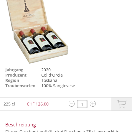
Jahrgang
2020
Produzent
Col d'Orcia
Region
Toskana
Traubensorten
100%
Sangiovese
225 cl
CHF 126.00
Beschreibung
Dieses Geschenk enthält drei Flaschen à 75 cl, verpackt in