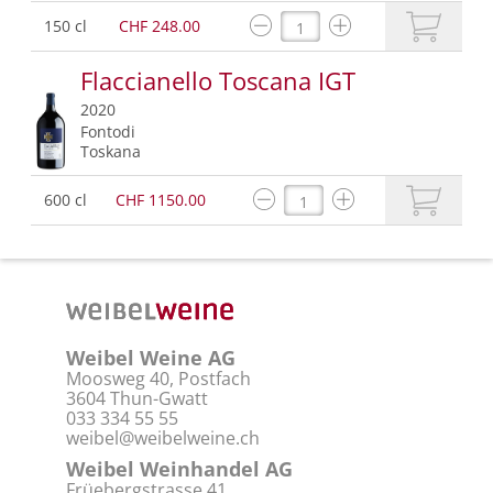
150 cl
CHF 248.00
Flaccianello Toscana IGT
2020
Fontodi
Toskana
600 cl
CHF 1150.00
Weibel Weine AG
Moosweg 40, Postfach
3604 Thun-Gwatt
033 334 55 55
weibel@weibelweine.ch
Weibel Weinhandel AG
Früebergstrasse 41