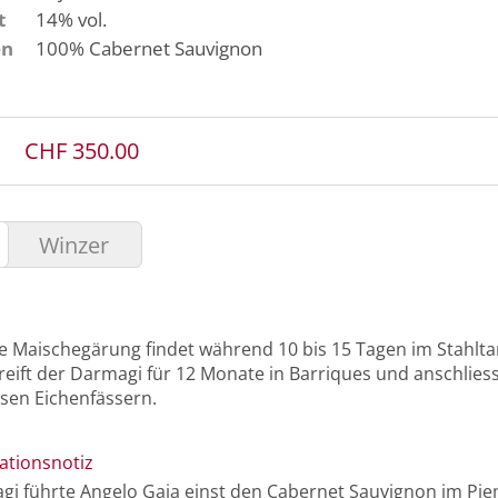
t
14% vol.
en
100%
Cabernet Sauvignon
CHF 350.00
Winzer
le Maischegärung findet während 10 bis 15 Tagen im Stahltan
reift der Darmagi für 12 Monate in Barriques und anschlies
sen Eichenfässern.
ationsnotiz
i führte Angelo Gaja einst den Cabernet Sauvignon im Pie