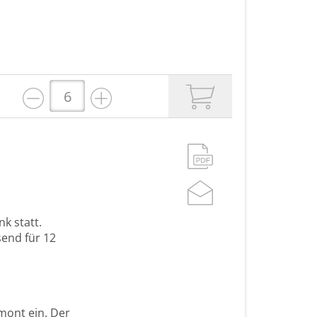
k statt.
send für 12
mont ein. Der