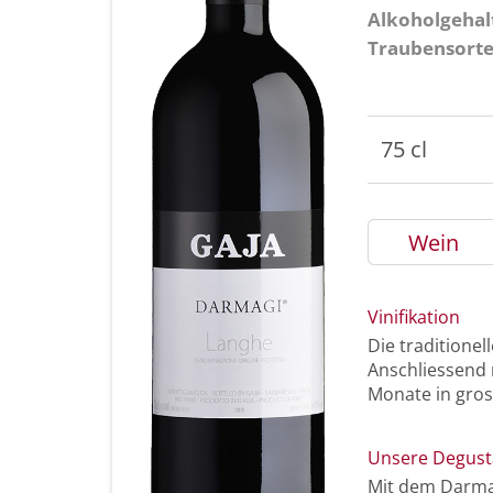
Alkoholgehal
Traubensort
75 cl
Wein
Vinifikation
Die traditionel
Anschliessend 
Monate in gros
Unsere Degust
Mit dem Darmag